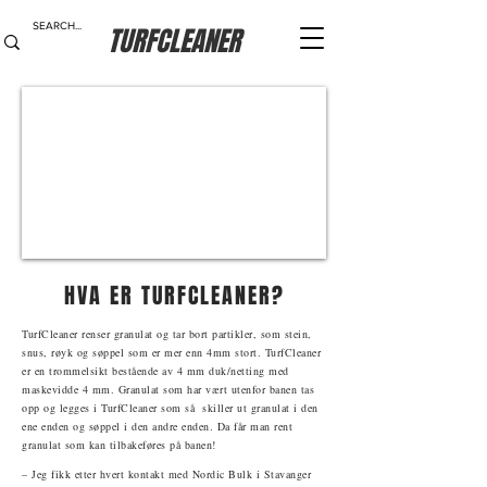
TURFCLEANER
HVA ER TURFCLEANER?
TurfCleaner renser granulat og tar bort partikler, som stein,
snus, røyk og søppel som er mer enn 4mm stort.
TurfCleaner
er en trommelsikt bestående av 4 mm duk/netting med
maskevidde 4 mm. Granulat som har vært utenfor banen tas
opp og legges i TurfCleaner som så skiller ut granulat i den
ene enden og søppel i den andre enden. Da får man rent
granulat som kan tilbakeføres på banen!
– Jeg fikk etter hvert kontakt med Nordic Bulk i Stavanger