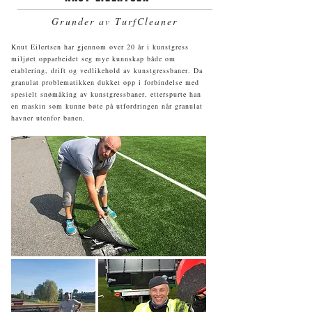
Grunder av TurfCleaner
Knut Eilertsen har gjennom over 20 år i kunstgress
miljøet opparbeidet seg mye kunnskap både om
etablering, drift og vedlikehold av kunstgressbaner. Da
granulat problematikken dukket opp i forbindelse med
spesielt snømåking av kunstgressbaner, etterspurte han
en maskin som kunne bøte på utfordringen når granulat
havner utenfor banen.