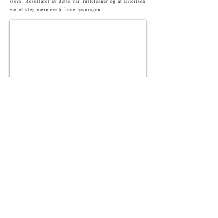
stein. Resultatet av dette var Turfcleaner og at Eilertsen
var et steg nærmere å finne løsningen.
2020
Knut Eilertsen og Turf Cleaner har siden 2018
utført
mange jobber for kommuner og idrettslag rundt om i
Norge, spesielt sør- og østlandet. Noen kommuner har
også selv gått til innkjøp av Turfcleaner.